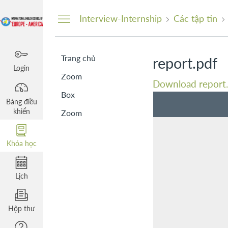
Bảng
điều
Interview-Internship
Các tập tin
khiển
Trang chủ
report.pdf
Login
Zoom
Download report
Box
Bảng điều
khiển
Zoom
Khóa học
Lịch
Hộp thư